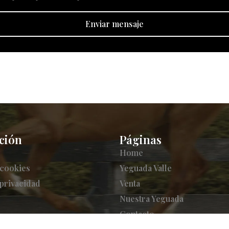
Enviar mensaje
ción
Páginas
Home
 cookies
Yeguada Valle
 privacidad
Venta
Nuestra Yeguada
Contacto