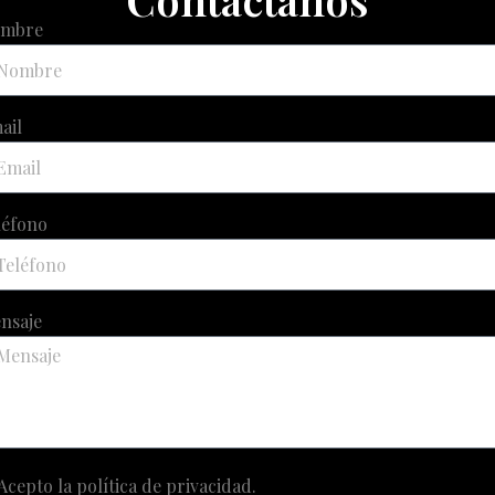
mbre
ail
léfono
nsaje
Acepto la política de privacidad.