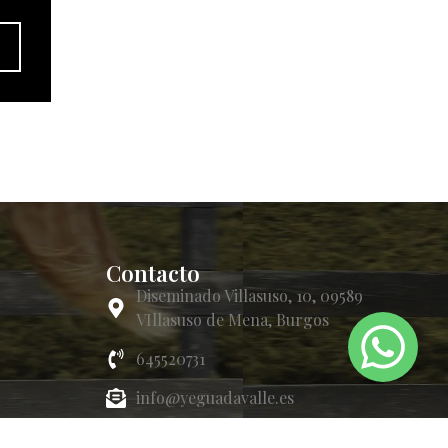
Contacto
Diseminado Villasuso, 10, 09589
VIllasuso de Mena, Burgos
645520731
info@yeguadavalle.es