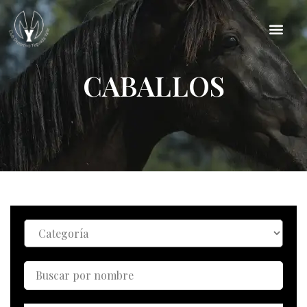
CABALLOS